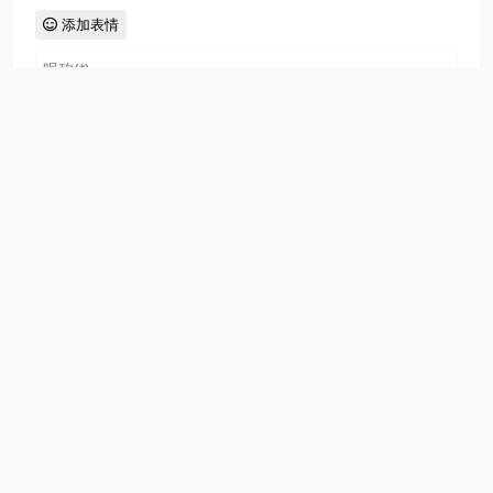
添加表情
共有
0
条评论
沙发空余