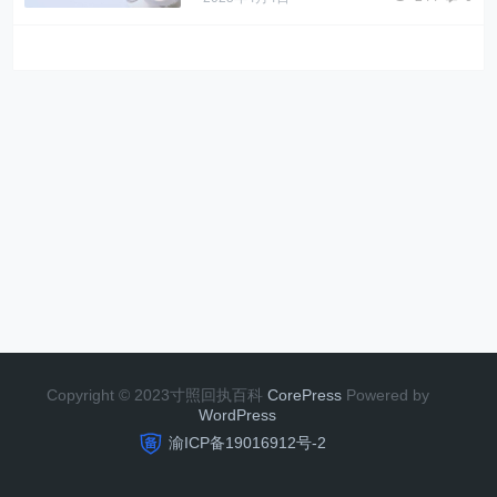
Copyright © 2023寸照回执百科
CorePress
Powered by
W
o
r
dP
r
e
ss
渝ICP备19016912号-2