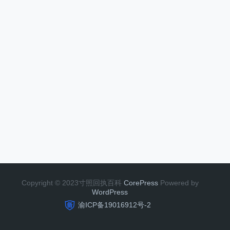
Copyright © 2023寸照回执百科
CorePress
Powered by
W
o
r
dP
r
e
ss
渝ICP备19016912号-2