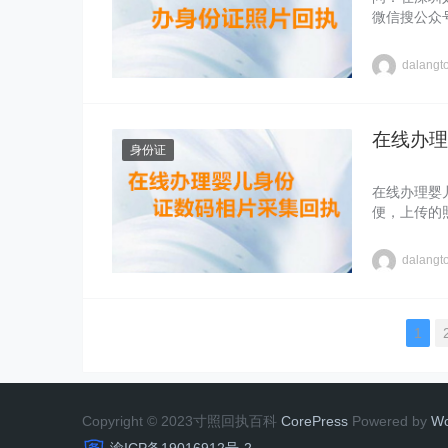
微信搜公众
dalangt
在线办理
身份证
在线办理婴
便，上传的
dalangt
1
Copyright © 2023寸照回执百科
CorePress
Powered by
W
渝ICP备19016912号-2