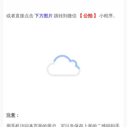
或者直接点击
下方图片
跳转到微信
【 公拍 】
小程序。
注意：
用手机访问本页面的用户，可以先保存上面的二维码到手
机相册；然后打开微信的扫一扫功能，在扫描页面中选择
“
相册
” ，然后选择相册中的二维码进行识别，就可以进入
小程序了，如图：