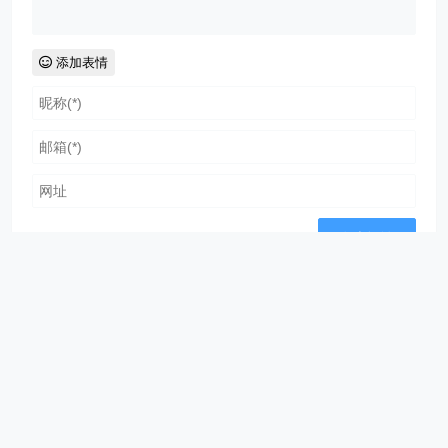
办？
广州市居民身份证数字相片采集检测回执在哪里办
发表评论
添加表情