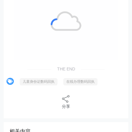
第五步、等待10-30分钟左右（
照片拍摄没有问题的情
况下
），回执办理成功后，微信的“
服务通知
”会推送消
息进行提醒，
如需加急请联系客服工作日（加急时间
9:30-18:00）。重新进入照片回执号小程序，点击底部
的“
证件照
”按钮，进入后可以下载回执单到手机上面，
然后就可以办理相关证件了。
THE END